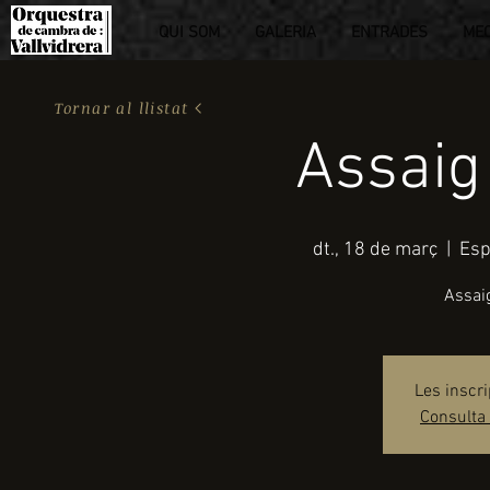
QUI SOM
GALERIA
ENTRADES
ME
Tornar al llistat
Assaig
dt., 18 de març
  |  
Esp
Assaig
Les inscr
Consulta