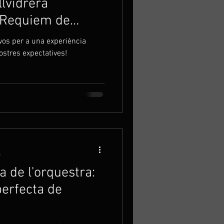
llvidrera
l Requiem de
ies de Handel
vos per a una experiència
ostres expectatives!
a
a de l'orquestra:
erfecta de