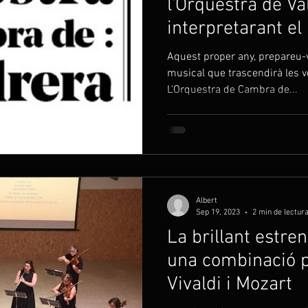
l'Orquestra de Va
interpretarant e
Mozart i el Mess
Aquest proper any, prepareu-
musical que trascendirà les v
L'Orquestra de Cambra de...
Albert
Sep 19, 2023
2 min de lectur
La brillant estren
una combinació p
Vivaldi i Mozart