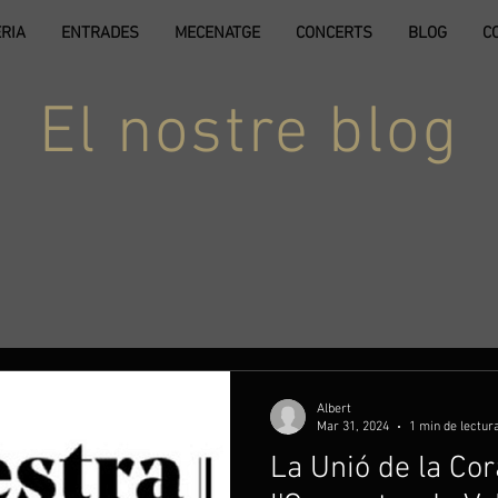
RIA
ENTRADES
MECENATGE
CONCERTS
BLOG
C
El nostre blog
Albert
Mar 31, 2024
1 min de lectur
La Unió de la Cor