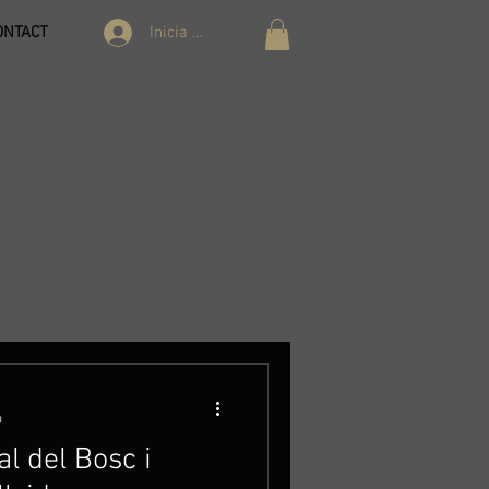
Inicia la sessió
ONTACT
a
al del Bosc i